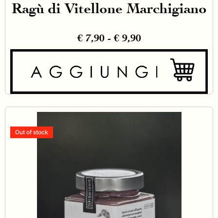
Ragù di Vitellone Marchigiano
€
7,90
-
€
9,90
Out of stock